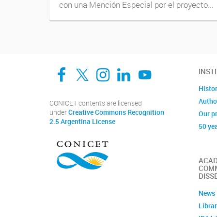
con una Mención Especial por el proyecto...
Facebook
Twitter
Instagram
Linkedin
YouTube
INST
Histo
Author
CONICET contents are licensed
under
Creative Commons Recognition
Our p
2.5 Argentina License
50 ye
ACAD
COMM
DISS
News
Libra