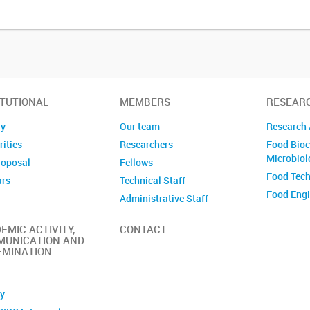
ITUTIONAL
MEMBERS
RESEAR
ry
Our team
Research 
ities
Researchers
Food Bioc
Microbiol
roposal
Fellows
Food Tec
ars
Technical Staff
Food Engi
Administrative Staff
EMIC ACTIVITY,
CONTACT
UNICATION AND
EMINATION
ry