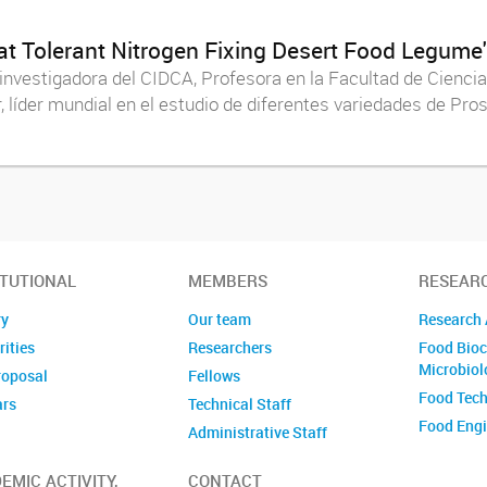
t Tolerant Nitrogen Fixing Desert Food Legume
 investigadora del CIDCA, Profesora en la Facultad de Ciencia
er, líder mundial en el estudio de diferentes variedades de Pr
ITUTIONAL
MEMBERS
RESEAR
ry
Our team
Research 
ities
Researchers
Food Bioc
Microbiol
roposal
Fellows
Food Tec
ars
Technical Staff
Food Engi
Administrative Staff
EMIC ACTIVITY,
CONTACT