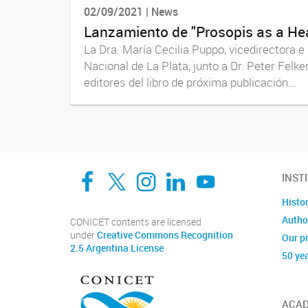
02/09/2021 | News
Lanzamiento de "Prosopis as a Hea
La Dra. María Cecilia Puppo, vicedirectora e
Nacional de La Plata, junto a Dr. Peter Felk
editores del libro de próxima publicación...
Facebook
Twitter
Instagram
Linkedin
YouTube
INST
Histo
Author
CONICET contents are licensed
under
Creative Commons Recognition
Our p
2.5 Argentina License
50 ye
ACAD